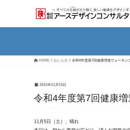
コ
ナ
ン
ビ
テ
ゲ
ン
ー
ツ
シ
へ
ョ
ス
ン
キ
に
ッ
移
HOME
おしらせ
令和4年度第7回健康増進ウォーキン
プ
動
2022年11月15日
令和4年度第7回健康
11月5日（土）、晴れ