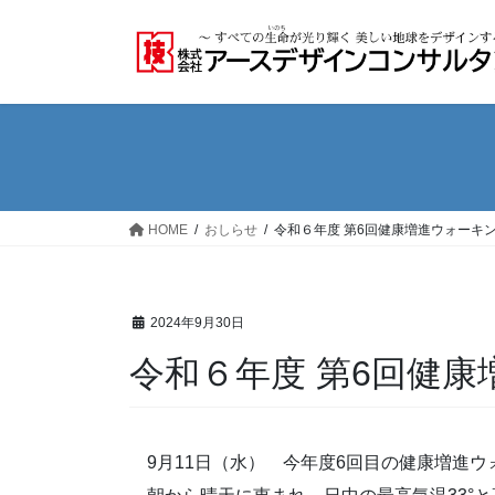
コ
ナ
ン
ビ
テ
ゲ
ン
ー
ツ
シ
へ
ョ
ス
ン
キ
に
ッ
移
HOME
おしらせ
令和６年度 第6回健康増進ウォーキ
プ
動
2024年9月30日
令和６年度 第6回健
9月11日（水） 今年度6回目の健康増進ウ