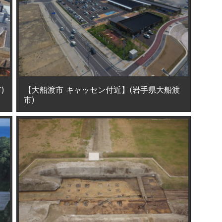
)
【大船渡市 キャッセン付近】(岩手県大船渡
市)