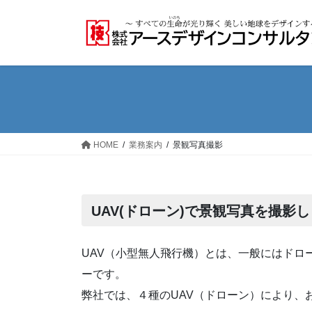
コ
ナ
ン
ビ
テ
ゲ
ン
ー
ツ
シ
へ
ョ
ス
ン
キ
に
ッ
移
HOME
業務案内
景観写真撮影
プ
動
UAV(ドローン)で景観写真を撮影
UAV（小型無人飛行機）とは、一般にはドロ
ーです。
弊社では、４種のUAV（ドローン）により、