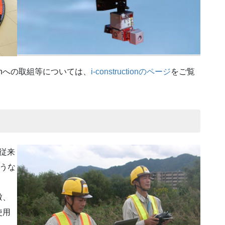
tionへの取組等については、
i-constructionのページ
をご覧
で従来
ような
瞰、
使用