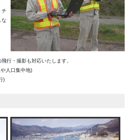
－チ
しな
の飛行・撮影も対応いたします。
上や人口集中地)
)