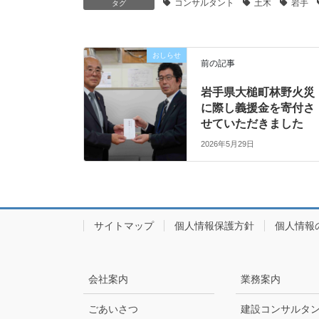
コンサルタント
土木
岩手
タグ
おしらせ
前の記事
岩手県大槌町林野火災
に際し義援金を寄付さ
せていただきました
2026年5月29日
サイトマップ
個人情報保護方針
個人情報
会社案内
業務案内
ごあいさつ
建設コンサルタ