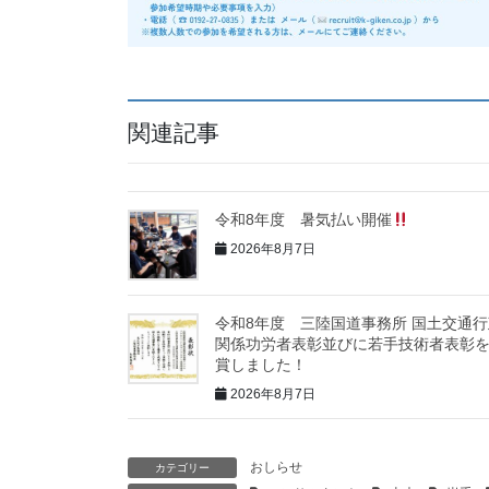
関連記事
令和8年度 暑気払い開催
2026年8月7日
令和8年度 三陸国道事務所 国土交通行
関係功労者表彰並びに若手技術者表彰
賞しました！
2026年8月7日
おしらせ
カテゴリー