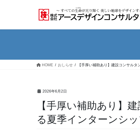
コ
ナ
ン
ビ
テ
ゲ
ン
ー
ツ
シ
へ
ョ
ス
ン
キ
に
ッ
移
HOME
おしらせ
【手厚い補助あり】建設コンサルタ
プ
動
2026年6月2日
【手厚い補助あり】建
る夏季インターンシッ